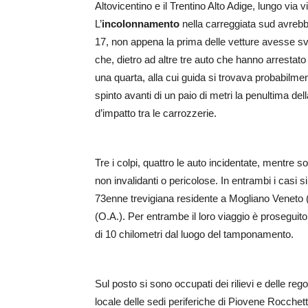
Altovicentino e il Trentino Alto Adige, lungo via 
L’
incolonnamento
nella carreggiata sud avrebbe
17, non appena la prima delle vetture avesse sv
che, dietro ad altre tre auto che hanno arresta
una quarta, alla cui guida si trovava probabilm
spinto avanti di un paio di metri la penultima della
d’impatto tra le carrozzerie.
Tre i colpi, quattro le auto incidentate, mentre s
non invalidanti o pericolose. In entrambi i casi si
73enne trevigiana residente a Mogliano Veneto (M
(O.A.). Per entrambe il loro viaggio è prosegui
di 10 chilometri dal luogo del tamponamento.
Sul posto si sono occupati dei rilievi e delle regol
locale delle sedi periferiche di Piovene Rocchette