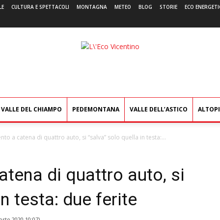
LE
CULTURA E SPETTACOLI
MONTAGNA
METEO
BLOG
STORIE
ECO ENERGETI
L'Eco
Vicentino
VALLE DEL CHIAMPO
PEDEMONTANA
VALLE DELL’ASTICO
ALTOP
 a catena di quattro auto, si “salva” solo quella in testa:...
ena di quattro auto, si
n testa: due ferite
osto 2020 10:07
)