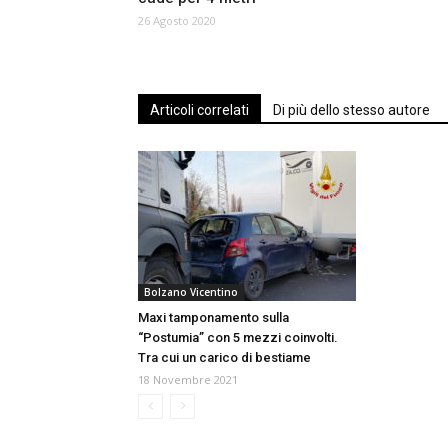
26 Agosto 2020
Articoli correlati
Di più dello stesso autore
Bolzano Vicentino
Maxi tamponamento sulla
“Postumia” con 5 mezzi coinvolti.
Tra cui un carico di bestiame
18 Novembre 2021