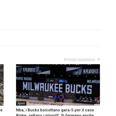
Articolo successivo
Sport
re
Nba, i Bucks boicottano gara-5 per il caso
Blake: saltano i playoff. Si fermano anche