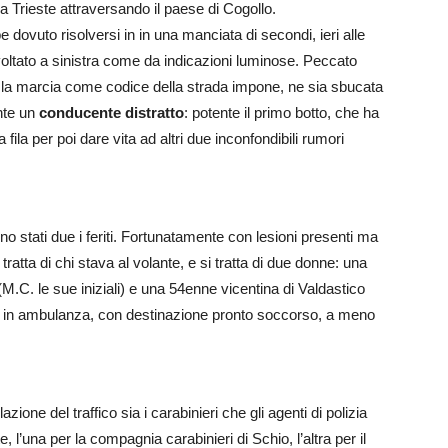
via Trieste attraversando il paese di Cogollo.
 dovuto risolversi in in una manciata di secondi, ieri alle
oltato a sinistra come da indicazioni luminose. Peccato
to la marcia come codice della strada impone, ne sia sbucata
ente un
conducente distratto
: potente il primo botto, che ha
 fila per poi dare vita ad altri due inconfondibili rumori
ono stati due i feriti. Fortunatamente con lesioni presenti ma
 tratta di chi stava al volante, e si tratta di due donne: una
.C. le sue iniziali) e una 54enne vicentina di Valdastico
to in ambulanza, con destinazione pronto soccorso, a meno
azione del traffico sia i carabinieri che gli agenti di polizia
, l’una per la compagnia carabinieri di Schio, l’altra per il