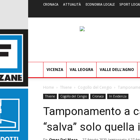
CRONACA
ATTUALITÀ
ECONOMIA LOCALE
SPORT LOCA
VICENZA
VAL LEOGRA
VALLE DELL’AGNO
Home
Thiene
Cogollo del Cengio
Tamponamento
Thiene
Cogollo del Cengio
Cronaca
In Evidenza
Tamponamento a cat
“salva” solo quella i
Da
Omar Dal Maso
-
27 Agosto 2020
(aggiornato il
27 Ag