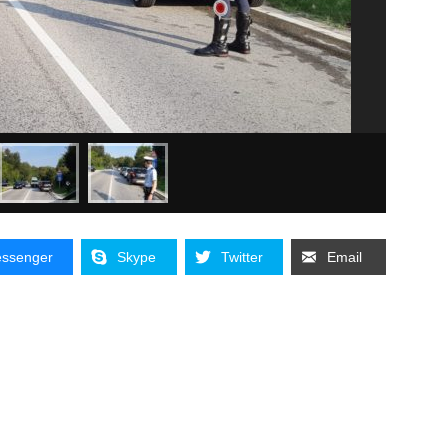
ssenger
Skype
Twitter
Email