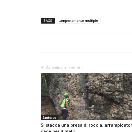
TAGS
tamponamento multiplo
Articolo precedente
Santorso
Si stacca una presa di roccia, arrampicato
cade per 4 metri