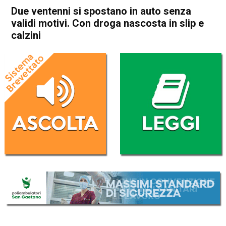
Due ventenni si spostano in auto senza
validi motivi. Con droga nascosta in slip e
calzini
Home
Thiene
Cronaca
In Evidenza
Thiene
Due ventenni si spostano in
auto senza validi motivi. Con
droga nascosta in slip e
calzini
Da
Omar Dal Maso
21 Aprile 2020
(aggiornato il
21 Aprile 2020 10:46
)