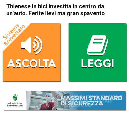
Thienese in bici investita in centro da
un’auto. Ferite lievi ma gran spavento
Home
Thiene
Cronaca
In Evidenza
Thiene
Thienese in bici investita in
centro da un’auto. Ferite lievi
ma gran spavento
Da
Omar Dal Maso
13 Febbraio 2020
(aggiornato il
13 Febbraio 2020 19:34
)
ASCOLTA L'AUDIO