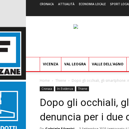
CRONACA
ATTUALITÀ
ECONOMIA LOCALE
SPORT LOCA
VICENZA
VAL LEOGRA
VALLE DELL’AGNO
Home
Thiene
Dopo gli occhiali, gli smartphone: 
Cronaca
In Evidenza
Thiene
Dopo gli occhiali, 
denuncia per i due c
Da
Gabriele Silvestri
-
3 Settembre 2025
(aggiornato il