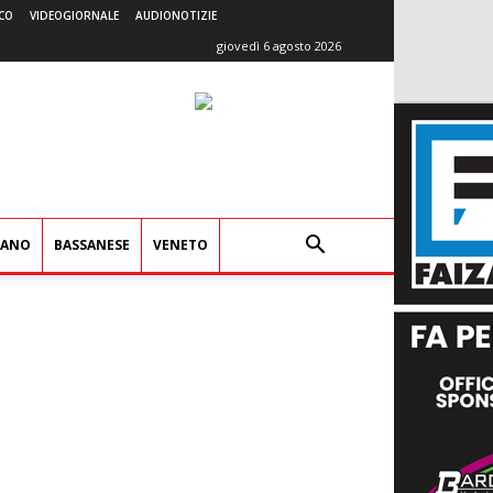
CO
VIDEOGIORNALE
AUDIONOTIZIE
giovedì 6 agosto 2026
IANO
BASSANESE
VENETO