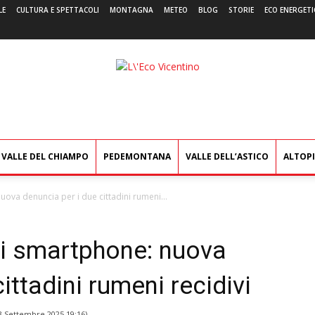
LE
CULTURA E SPETTACOLI
MONTAGNA
METEO
BLOG
STORIE
ECO ENERGETI
L'Eco
Vicentino
VALLE DEL CHIAMPO
PEDEMONTANA
VALLE DELL’ASTICO
ALTOP
nuova denuncia per i due cittadini rumeni...
gli smartphone: nuova
ittadini rumeni recidivi
3 Settembre 2025 19:16
)