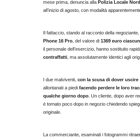
mese prima, denuncia alla
Polizia Locale Nord
all’inizio di agosto, con modalità apparentemente 
Il fattaccio, stando al racconto della negoziante
Phone 16 Pro
, del valore di
1369 euro ciascu
il personale dell’esercizio, hanno sostituito r
contraffatti
, ma assolutamente identici agli origi
I due malviventi,
con la scusa di dover uscire
allontanati a piedi
facendo perdere le loro tra
qualche giorno dopo
. Un cliente, dopo aver r
è tornato poco dopo in negozio chiedendo spiegaz
originale.
La commerciante, esaminati i fotogrammi ritraenti