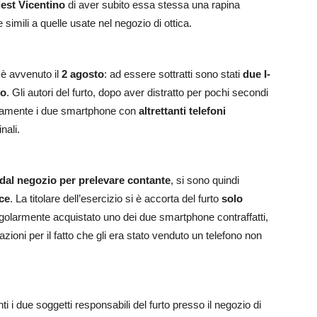
est Vicentino
di aver subito essa stessa una rapina
simili a quelle usate nel negozio di ottica.
, è avvenuto il
2 agosto
: ad essere sottratti sono stati
due I-
no
. Gli autori del furto, dopo aver distratto per pochi secondi
apidamente i due smartphone con
altrettanti telefoni
nali.
 dal negozio per prelevare contante
, si sono quindi
cce
. La titolare dell’esercizio si è accorta del furto
solo
egolarmente acquistato uno dei due smartphone contraffatti,
ioni per il fatto che gli era stato venduto un telefono non
 i due soggetti responsabili del furto presso il negozio di