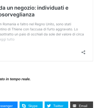
nato in tempo reale.
ssenger
Skype
Twitter
Email