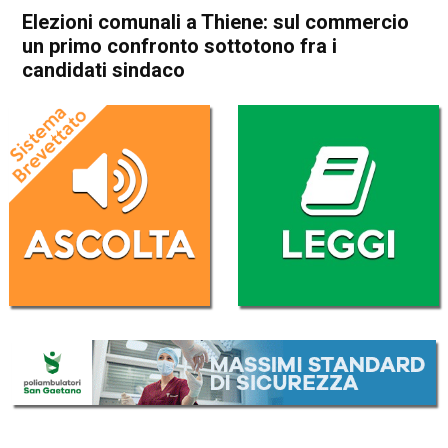
Elezioni comunali a Thiene: sul commercio
un primo confronto sottotono fra i
candidati sindaco
Home
Thiene
Attualità
In Evidenza
Thiene
Elezioni comunali a Thiene:
sul commercio un primo
confronto sottotono fra i
candidati sindaco
Da
Mariagrazia Bonollo
21 Maggio 2022
(aggiornato il
22 Maggio 2022 14:36
)