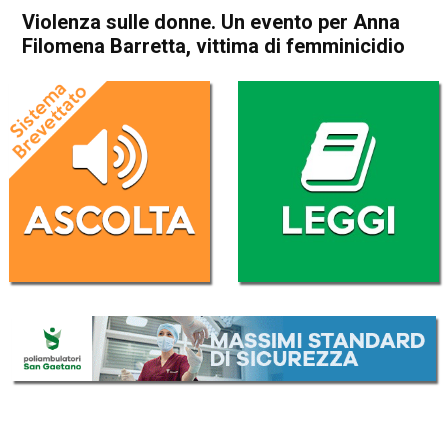
Violenza sulle donne. Un evento per Anna
Filomena Barretta, vittima di femminicidio
Home
Thiene
Attualità
In Evidenza
Schio
Marano Vicentino
Thiene
Violenza sulle donne. Un
evento per Anna Filomena
Barretta, vittima di
femminicidio
Da
Redazione
23 Novembre 2021
(aggiornato il
23 Novembre 2021 16:17
)