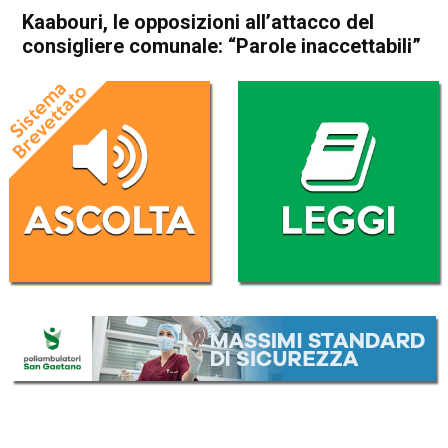
Kaabouri, le opposizioni all’attacco del
consigliere comunale: “Parole inaccettabili”
Home
Thiene
Attualità
In Evidenza
Thiene
Kaabouri, le opposizioni
all’attacco del consigliere
comunale: “Parole
inaccettabili”
Da
Gabriele Silvestri
30 Dicembre 2025
(aggiornato il
30 Dicembre 2025 11:57
)