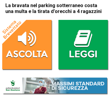
La bravata nel parking sotterraneo costa
una multa e la tirata d’orecchi a 4 ragazzini
Home
Thiene
Cronaca
In Evidenza
Thiene
La bravata nel parking
sotterraneo costa una multa
e la tirata d’orecchi a 4
ragazzini
Da
Omar Dal Maso
15 Luglio 2021
(aggiornato il
16 Luglio 2021 16:14
)