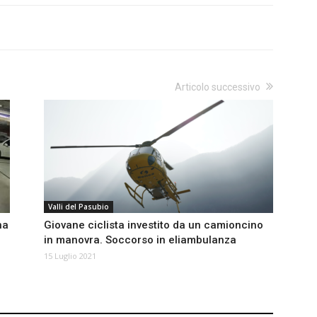
Articolo successivo
Valli del Pasubio
na
Giovane ciclista investito da un camioncino
in manovra. Soccorso in eliambulanza
15 Luglio 2021