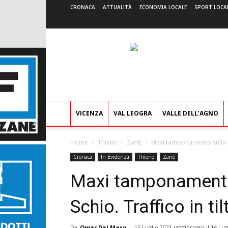
CRONACA
ATTUALITÀ
ECONOMIA LOCALE
SPORT LOCA
VICENZA
VAL LEOGRA
VALLE DELL’AGNO
Home
Thiene
Zanè
Maxi tamponamento sulla br
Cronaca
In Evidenza
Thiene
Zanè
Maxi tamponamento 
Schio. Traffico in t
Da
Omar Dal Maso
-
15 Luglio 2021
(aggiornato il
16 Lug