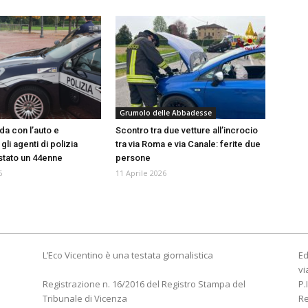
Grumolo delle Abbadesse
da con l’auto e
Scontro tra due vetture all’incrocio
li agenti di polizia
tra via Roma e via Canale: ferite due
estato un 44enne
persone
6
11 Aprile 2026
L’Eco Vicentino è una testata giornalistica
Ed
vi
Registrazione n. 16/2016 del Registro Stampa del
P.
Tribunale di Vicenza
R