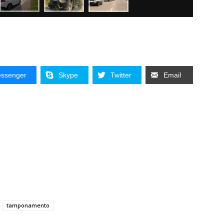
ssenger
Skype
Twitter
Email
tamponamento