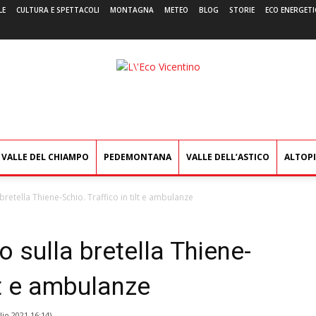
LE
CULTURA E SPETTACOLI
MONTAGNA
METEO
BLOG
STORIE
ECO ENERGETI
L'Eco
Vicentino
VALLE DEL CHIAMPO
PEDEMONTANA
VALLE DELL’ASTICO
ALTOP
etella Thiene-Schio. Traffico in tilt e ambulanze
sulla bretella Thiene-
ilt e ambulanze
lio 2021 16:14
)