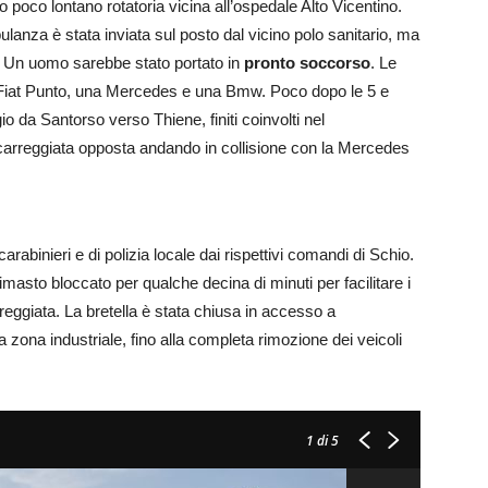
to poco lontano rotatoria vicina all’ospedale Alto Vicentino.
anza è stata inviata sul posto dal vicino polo sanitario, ma
tà. Un uomo sarebbe stato portato in
pronto soccorso
. Le
 Fiat Punto, una Mercedes e una Bmw. Poco dopo le 5 e
io da Santorso verso Thiene, finiti coinvolti nel
carreggiata opposta andando in collisione con la Mercedes
arabinieri e di polizia locale dai rispettivi comandi di Schio.
imasto bloccato per qualche decina di minuti per facilitare i
reggiata. La bretella è stata chiusa in accesso a
a zona industriale, fino alla completa rimozione dei veicoli
1
di 5