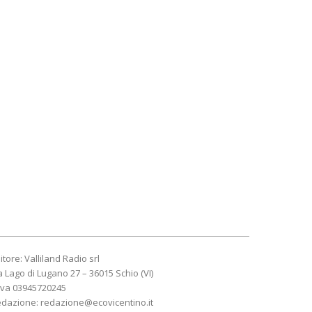
itore: Valliland Radio srl
a Lago di Lugano 27 – 36015 Schio (VI)
Iva 03945720245
edazione:
redazione@ecovicentino.it