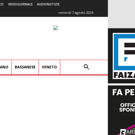
CO
VIDEOGIORNALE
AUDIONOTIZIE
venerdì 7 agosto 2026
IANO
BASSANESE
VENETO