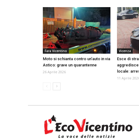
Fara Vicentino
Vicenza
Moto si schianta contro un’auto in via
Esce di stra
Astico: grave un quarantenne
aggredisce g
locale: arr
26 Aprile 2026
11 Aprile 202