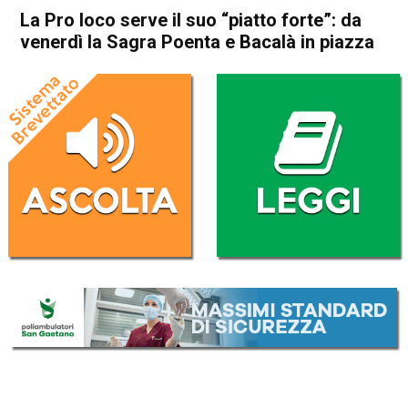
La Pro loco serve il suo “piatto forte”: da
venerdì la Sagra Poenta e Bacalà in piazza
Home
Thiene
Attualità
Eco dei Comuni
In Evidenza
Publiredazionale
Thiene
La Pro loco serve il suo
“piatto forte”: da venerdì la
Sagra Poenta e Bacalà in
piazza
Da
Redazione
18 Ottobre 2023
(aggiornato il
20 Ottobre 2023 9:31
)