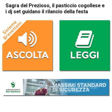
Sagra del Prezioso, il pasticcio cogollese e
i dj set guidano il rilancio della festa
Home
Thiene
Cogollo del Cengio
Attualità
Thiene
Cogollo del Cengio
In Evidenza
Sagra del Prezioso, il
pasticcio cogollese e i dj set
guidano il rilancio della festa
Da
Marco Zorzi
12 Luglio 2025
(aggiornato il
12 Luglio 2025 20:38
)
ASCOLTA L'AUDIO