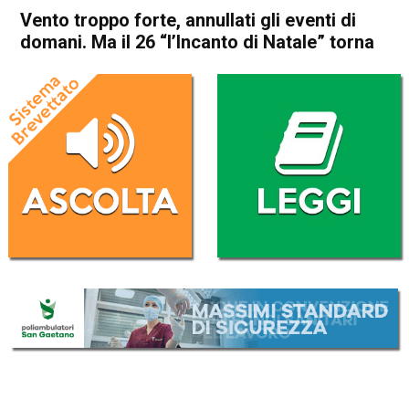
Vento troppo forte, annullati gli eventi di
domani. Ma il 26 “l’Incanto di Natale” torna
Home
Thiene
Laghi
Attualità
In Evidenza
Thiene
Laghi
Vento troppo forte, annullati
gli eventi di domani. Ma il 26
“l’Incanto di Natale” torna
Da
Marco Zorzi
23 Dicembre 2024
(aggiornato il
23 Dicembre 2024 18:23
)
ASCOLTA L'AUDIO