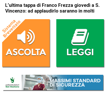
L’ultima tappa di Franco Frezza giovedì a S.
Vincenzo: ad applaudirlo saranno in molti
Home
Thiene
Cronaca
In Evidenza
Thiene
L’ultima tappa di Franco
Frezza giovedì a S. Vincenzo:
ad applaudirlo saranno in
molti
Da
Omar Dal Maso
14 Gennaio 2020
(aggiornato il
14 Gennaio 2020 18:42
)