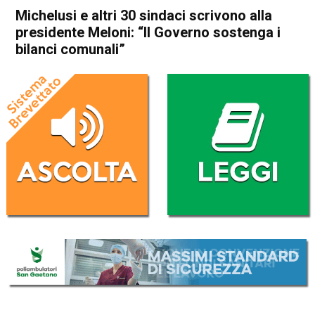
Michelusi e altri 30 sindaci scrivono alla
presidente Meloni: “Il Governo sostenga i
bilanci comunali”
Home
Thiene
Attualità
In Evidenza
Thiene
Michelusi e altri 30 sindaci
scrivono alla presidente
Meloni: “Il Governo sostenga
i bilanci comunali”
Da
Mariagrazia Bonollo
21 Novembre 2022
(aggiornato il
22 Novembre 2022 9:45
)