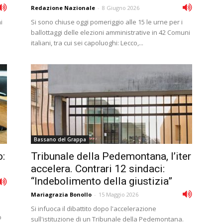
Redazione Nazionale
-
8 Giugno 2026
i
Si sono chiuse oggi pomeriggio alle 15 le urne per i
ballottaggi delle elezioni amministrative in 42 Comuni
italiani, tra cui sei capoluoghi: Lecco,...
Bassano del Grappa
o:
Tribunale della Pedemontana, l’iter
accelera. Contrari 12 sindaci:
“Indebolimento della giustizia”
Mariagrazia Bonollo
-
15 Maggio 2026
Si infuoca il dibattito dopo l'accelerazione
o
sull'istituzione di un Tribunale della Pedemontana.