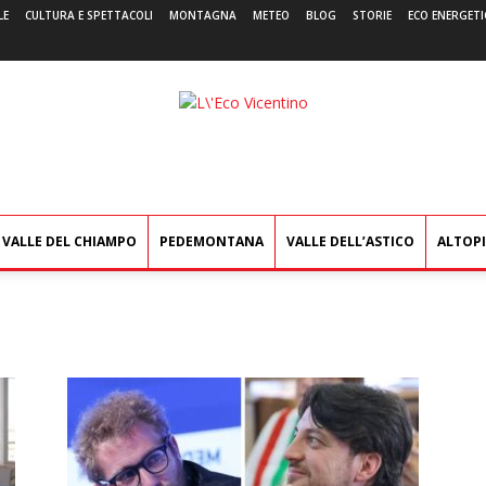
LE
CULTURA E SPETTACOLI
MONTAGNA
METEO
BLOG
STORIE
ECO ENERGETI
L'Eco
Vicentino
VALLE DEL CHIAMPO
PEDEMONTANA
VALLE DELL’ASTICO
ALTOP