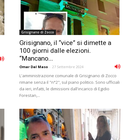
Grisignano di Zocco
Grisignano, il “vice” si dimette a
100 giorni dalle elezioni.
“Mancano...
Omar Dal Maso
-
27 Settembre 2024
i
L'amministrazione comunale di Grisignano di Zocco
rimane senza il "n°2", sul piano politico. Sono ufficiali
da ieri, infatti, le dimissioni dall'incarico di Egidio
Forestan,...