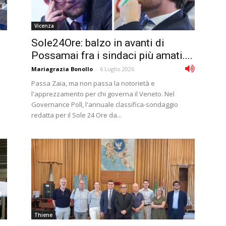
Vicenza
Sole24Ore: balzo in avanti di
Possamai fra i sindaci più amati....
Mariagrazia Bonollo
-
6 Luglio 2026
Passa Zaia, ma non passa la notorietà e
l'apprezzamento per chi governa il Veneto. Nel
Governance Poll, l'annuale classifica-sondaggio
redatta per il Sole 24 Ore da...
Thiene