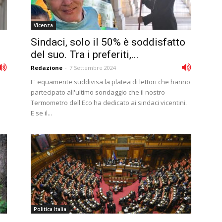
Vicenza
Sindaci, solo il 50% è soddisfatto
del suo. Tra i preferiti,...
Redazione
-
7 Settembre 2024
E' equamente suddivisa la platea di lettori che hanno
partecipato all'ultimo sondaggio che il nostro
Termometro dell'Eco ha dedicato ai sindaci vicentini.
E se il...
Politica Italia