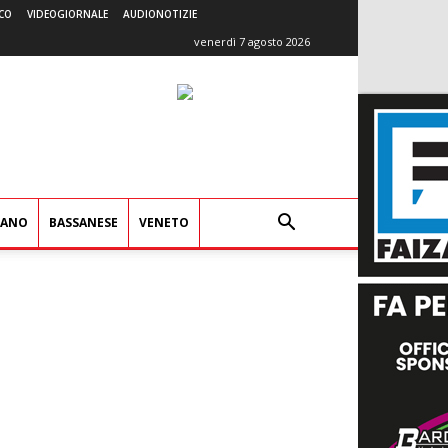
CO
VIDEOGIORNALE
AUDIONOTIZIE
venerdì 7 agosto 2026
IANO
BASSANESE
VENETO