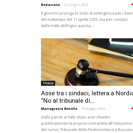
Redazione
-
23 Giugno 2026
Il governo proroga lo stato di emergenza per i dann
del maltempo del 17 aprile 2025, ma per i sindaci
della Valle dell’Agno questa...
Thiene
Asse tra i sindaci, lettera a Nordi
“No al tribunale di...
Mariagrazia Bonollo
-
19 Maggio 2026
Dalle parole ai fatti: dopo aver ribadito
pubblicamente la propria contrarietà all'istituzione
del nuovo Tribunale della Pedemontana a Bassan