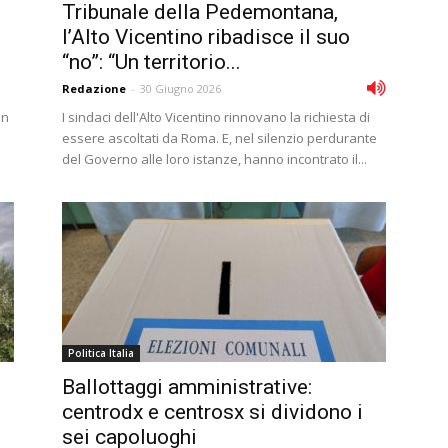
Tribunale della Pedemontana,
l’Alto Vicentino ribadisce il suo
“no”: “Un territorio...
Redazione
-
30 Giugno 2026
in
I sindaci dell'Alto Vicentino rinnovano la richiesta di
essere ascoltati da Roma. E, nel silenzio perdurante
del Governo alle loro istanze, hanno incontrato il...
Politica Italia
Ballottaggi amministrative:
centrodx e centrosx si dividono i
sei capoluoghi