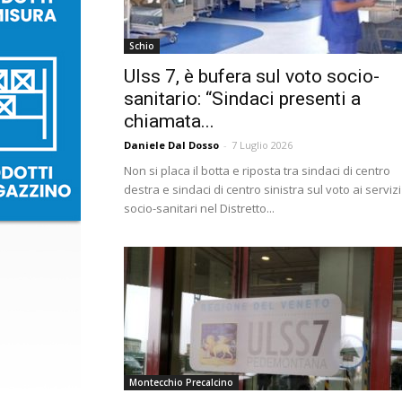
Schio
Ulss 7, è bufera sul voto socio-
sanitario: “Sindaci presenti a
chiamata...
Daniele Dal Dosso
-
7 Luglio 2026
Non si placa il botta e riposta tra sindaci di centro
destra e sindaci di centro sinistra sul voto ai servizi
socio-sanitari nel Distretto...
Montecchio Precalcino