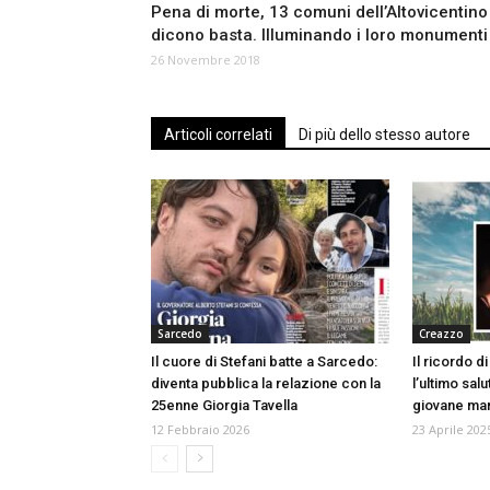
Pena di morte, 13 comuni dell’Altovicentino
dicono basta. Illuminando i loro monumenti
26 Novembre 2018
Articoli correlati
Di più dello stesso autore
Sarcedo
Creazzo
Il cuore di Stefani batte a Sarcedo:
Il ricordo di
diventa pubblica la relazione con la
l’ultimo salu
25enne Giorgia Tavella
giovane m
12 Febbraio 2026
23 Aprile 202