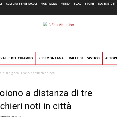
LE
CULTURA E SPETTACOLI
MONTAGNA
METEO
BLOG
STORIE
ECO ENERGETI
L'Eco
Vicentino
VALLE DEL CHIAMPO
PEDEMONTANA
VALLE DELL’ASTICO
ALTOP
i tre giorni. Erano parrucchieri noti...
iono a distanza di tre
hieri noti in città
vembre 2018 9:30
)