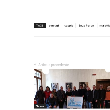
TAGS
coniugi
coppia
Enzo Peron
malatti
Articolo precedente
Thiene