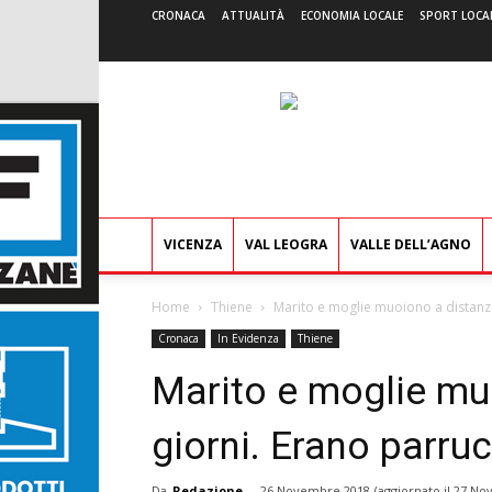
CRONACA
ATTUALITÀ
ECONOMIA LOCALE
SPORT LOCA
VICENZA
VAL LEOGRA
VALLE DELL’AGNO
Home
Thiene
Marito e moglie muoiono a distanza d
Cronaca
In Evidenza
Thiene
Marito e moglie muo
giorni. Erano parrucc
Da
Redazione
-
26 Novembre 2018
(aggiornato il
27 No