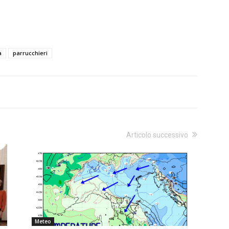
a
parrucchieri
Articolo successivo
Meteo