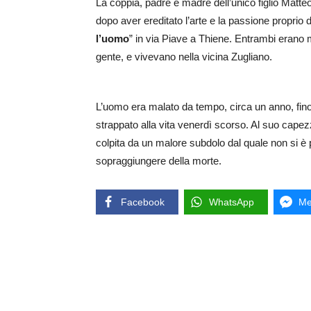
La coppia, padre e madre dell’unico figlio Matte
dopo aver ereditato l’arte e la passione proprio 
l’uomo
” in via Piave a Thiene. Entrambi erano mol
gente, e vivevano nella vicina Zugliano.
L’uomo era malato da tempo, circa un anno, fino 
strappato alla vita venerdì scorso. Al suo capezzale
colpita da un malore subdolo dal quale non si è p
sopraggiungere della morte.
Facebook
WhatsApp
Me