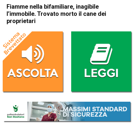
Fiamme nella bifamiliare, inagibile
l’immobile. Trovato morto il cane dei
proprietari
Home
Thiene
Montecchio Precalcino
Cronaca
In Evidenza
Thiene
Montecchio Precalcino
Fiamme nella bifamiliare,
inagibile l’immobile. Trovato
morto il cane dei proprietari
Da
Redazione
12 Dicembre 2024
(aggiornato il
13 Dicembre 2024 9:08
)
ASCOLTA L'AUDIO