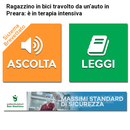
Ragazzino in bici travolto da un’auto in
Preara: è in terapia intensiva
Home
Thiene
Montecchio Precalcino
Cronaca
In Evidenza
Thiene
Montecchio Precalcino
Ragazzino in bici travolto da
un’auto in Preara: è in terapia
intensiva
Da
Mariagrazia Bonollo
17 Febbraio 2026
(aggiornato il
18 Febbraio 2026 7:14
)
ASCOLTA L'AUDIO