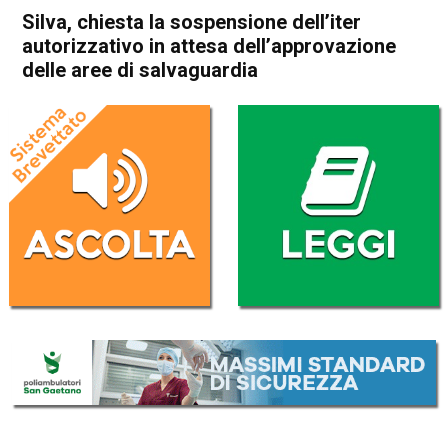
Silva, chiesta la sospensione dell’iter
autorizzativo in attesa dell’approvazione
delle aree di salvaguardia
Home
Thiene
Montecchio Precalcino
Attualità
In Evidenza
Thiene
Montecchio Precalcino
Silva, chiesta la sospensione
dell’iter autorizzativo in
attesa dell’approvazione delle
aree di salvaguardia
Da
Mariagrazia Bonollo
13 Febbraio 2026
(aggiornato il
14 Febbraio 2026 19:56
)