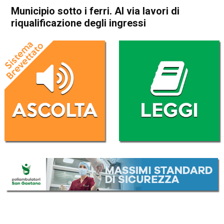
Municipio sotto i ferri. Al via lavori di
riqualificazione degli ingressi
Home
Thiene
Attualità
Eco dei Comuni
In Evidenza
Publiredazionale
Thiene
Municipio sotto i ferri. Al via
lavori di riqualificazione degli
ingressi
Da
Redazione
25 Gennaio 2022
(aggiornato il
25 Gennaio 2022 18:42
)
ASCOLTA L'AUDIO