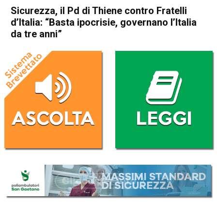
Sicurezza, il Pd di Thiene contro Fratelli
d’Italia: “Basta ipocrisie, governano l’Italia
da tre anni”
Home
Thiene
Attualità
In Evidenza
Thiene
Sicurezza, il Pd di Thiene
contro Fratelli d’Italia: “Basta
ipocrisie, governano l’Italia da
tre anni”
Da
Redazione
10 Luglio 2025
(aggiornato il
10 Luglio 2025 17:25
)