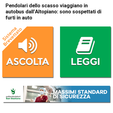
Pendolari dello scasso viaggiano in
autobus dall’Altopiano: sono sospettati di
furti in auto
Home
Thiene
Asiago
Cronaca
In Evidenza
Thiene
Vicenza
Pendolari dello scasso
viaggiano in autobus
dall’Altopiano: sono
sospettati di furti in auto
Da
Omar Dal Maso
11 Febbraio 2020
(aggiornato il
11 Febbraio 2020 14:32
)