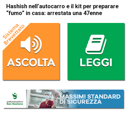
Hashish nell’autocarro e il kit per preparare
“fumo” in casa: arrestata una 47enne
Home
Bassano del Grappa
Bassano del Grappa
Cronaca
In Evidenza
Hashish nell’autocarro e il kit
per preparare “fumo” in casa:
arrestata una 47enne
Da
Redazione
11 Febbraio 2020
(aggiornato il
11 Febbraio 2020 18:34
)
ASCOLTA L'AUDIO