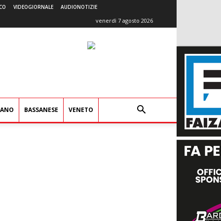
CO
VIDEOGIORNALE
AUDIONOTIZIE
venerdì 7 agosto 2026
IANO
BASSANESE
VENETO