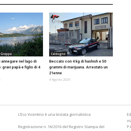
 Grappa
Caldogno
i annegare nel lago di
Beccato con 4 kg di hashish e 50
gravi papà e figlio di 4
grammi di marijuana. Arrestato un
21enne
6
4 Agosto 2026
L’Eco Vicentino è una testata giornalistica
Ed
vi
Registrazione n. 16/2016 del Registro Stampa del
P.