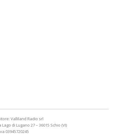
itore: Valliland Radio srl
a Lago di Lugano 27 – 36015 Schio (VI)
Iva 03945720245