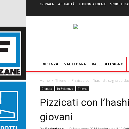
CRONACA
ATTUALITÀ
ECONOMIA LOCALE
SPORT LOCA
VICENZA
VAL LEOGRA
VALLE DELL’AGNO
Home
Thiene
Pizzicati con l’hashish, segnalati du
Cronaca
In Evidenza
Thiene
Pizzicati con l’hash
giovani
Da
Redazione
-
10 Settembre 2016
(aggiornato il
10 Set