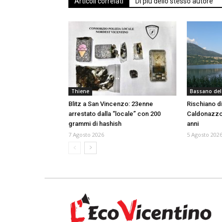
Articoli correlati
Di più dello stesso autore
Thiene
Bassano del
Blitz a San Vincenzo: 23enne
Rischiano d
arrestato dalla “locale” con 200
Caldonazzo: 
grammi di hashish
anni
7 Agosto 2026
5 Agosto 202