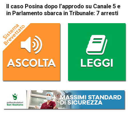
Il caso Posina dopo l’approdo su Canale 5 e
in Parlamento sbarca in Tribunale: 7 arresti
Home
Thiene
Posina
Cronaca
In Evidenza
Thiene
Posina
Il caso Posina dopo l’approdo
su Canale 5 e in Parlamento
sbarca in Tribunale: 7 arresti
Da
Omar Dal Maso
27 Settembre 2021
(aggiornato il
28 Settembre 2021 7:43
)
ASCOLTA L'AUDIO