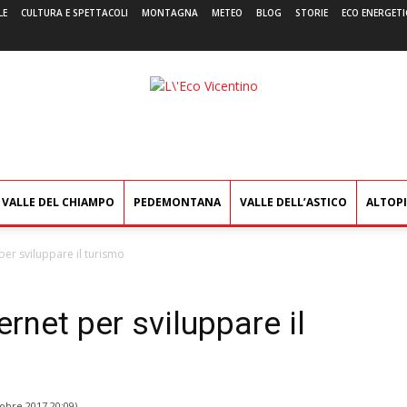
LE
CULTURA E SPETTACOLI
MONTAGNA
METEO
BLOG
STORIE
ECO ENERGETI
L'Eco
Vicentino
VALLE DEL CHIAMPO
PEDEMONTANA
VALLE DELL’ASTICO
ALTOP
per sviluppare il turismo
rnet per sviluppare il
tobre 2017 20:09
)