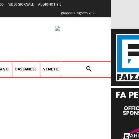
CO
VIDEOGIORNALE
AUDIONOTIZIE
giovedì 6 agosto 2026
IANO
BASSANESE
VENETO