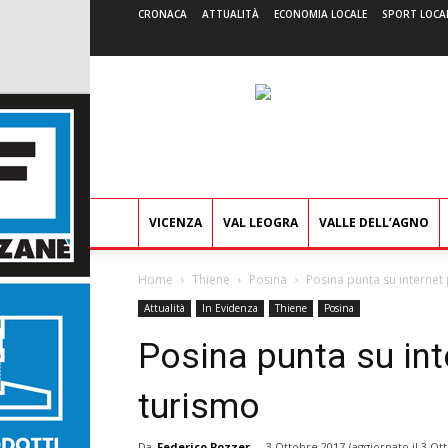
CRONACA
ATTUALITÀ
ECONOMIA LOCALE
SPORT LOCA
VICENZA
VAL LEOGRA
VALLE DELL’AGNO
Home
Thiene
Posina
Posina punta su internet 
Attualità
In Evidenza
Thiene
Posina
Posina punta su inte
turismo
Da
Federico Pozzer
-
3 Ottobre 2017
(aggiornato il
3 Ot