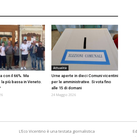
Attualità
a con il 66%. Ma
Urne aperte in dieci Comuni vicentini
è la più bassa in Veneto.
per le amministrative. Si vota fino
?
alle 15 di domani
26
24 Maggio 2026
L’Eco Vicentino è una testata giornalistica
Ed