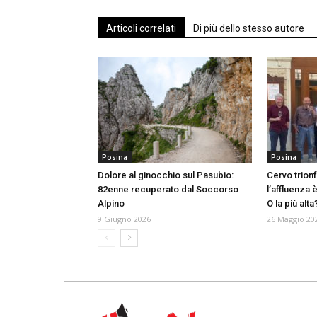
Articoli correlati
Di più dello stesso autore
Posina
Posina
Dolore al ginocchio sul Pasubio:
Cervo trionf
82enne recuperato dal Soccorso
l’affluenza 
Alpino
O la più alta
9 Giugno 2026
26 Maggio 20