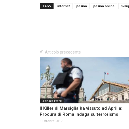
TAGS
internet
posina
posina online
svil
Articolo precedente
Cronaca Esteri
Il Killer di Marsiglia ha vissuto ad Aprilia:
Procura di Roma indaga su terrorismo
3 Ottobre 2017