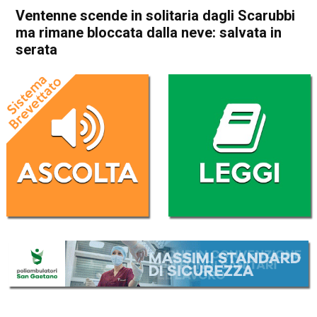
Ventenne scende in solitaria dagli Scarubbi
ma rimane bloccata dalla neve: salvata in
serata
Home
Thiene
Posina
Cronaca
In Evidenza
Thiene
Posina
Ventenne scende in solitaria
dagli Scarubbi ma rimane
bloccata dalla neve: salvata
in serata
Da
Redazione
4 Febbraio 2023
(aggiornato il
4 Febbraio 2023 22:35
)