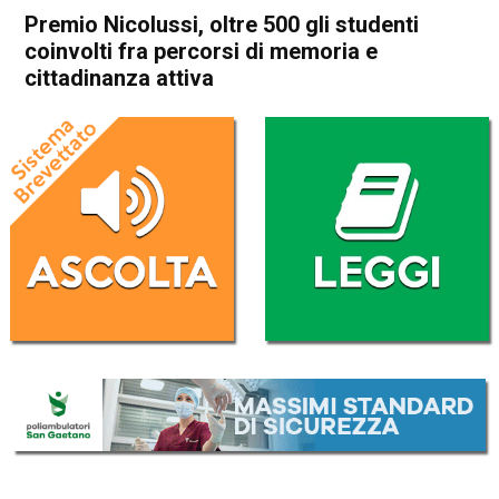
Premio Nicolussi, oltre 500 gli studenti
coinvolti fra percorsi di memoria e
cittadinanza attiva
Home
Thiene
Attualità
In Evidenza
Thiene
Premio Nicolussi, oltre 500
gli studenti coinvolti fra
percorsi di memoria e
cittadinanza attiva
Da
Mariagrazia Bonollo
4 Luglio 2026
(aggiornato il
4 Luglio 2026 18:54
)