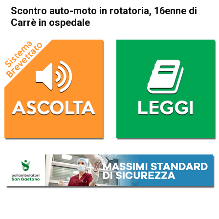
Scontro auto-moto in rotatoria, 16enne di
Carrè in ospedale
Home
Thiene
Cronaca
In Evidenza
Thiene
Scontro auto-moto in
rotatoria, 16enne di Carrè in
ospedale
Da
Redazione
20 Maggio 2026
(aggiornato il
20 Maggio 2026 23:19
)
ASCOLTA L'AUDIO