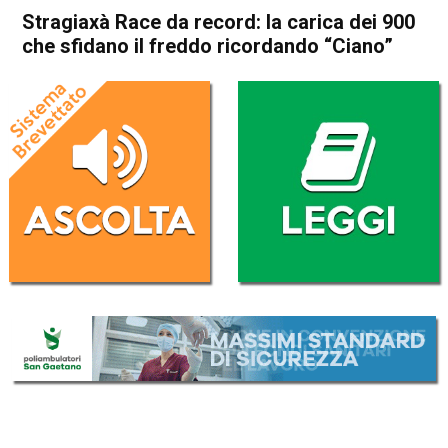
Stragiaxà Race da record: la carica dei 900
che sfidano il freddo ricordando “Ciano”
Home
Thiene
In Evidenza
Sport locale
Thiene
Stragiaxà Race da record: la
carica dei 900 che sfidano il
freddo ricordando “Ciano”
Da
Omar Dal Maso
27 Dicembre 2019
(aggiornato il
27 Dicembre 2019 18:59
)
ASCOLTA L'AUDIO