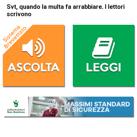
Svt, quando la multa fa arrabbiare. I lettori
scrivono
Home
Thiene
Attualità
In Evidenza
Thiene
Svt, quando la multa fa
arrabbiare. I lettori scrivono
Da
Marco Zorzi
21 Giugno 2026
(aggiornato il
22 Giugno 2026 12:36
)
ASCOLTA L'AUDIO
Lettore
00:00
00:00