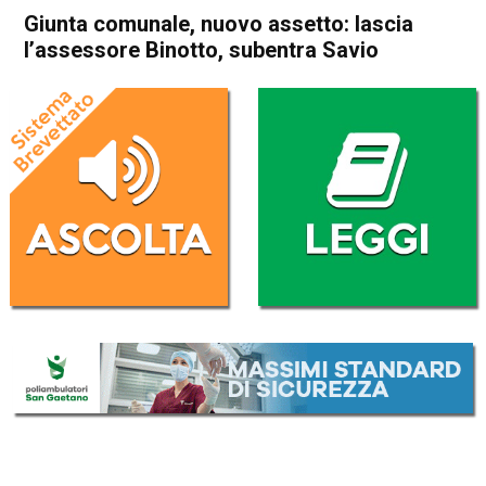
Giunta comunale, nuovo assetto: lascia
l’assessore Binotto, subentra Savio
Home
Thiene
Attualità
In Evidenza
Thiene
Giunta comunale, nuovo
assetto: lascia l’assessore
Binotto, subentra Savio
Da
Omar Dal Maso
14 Febbraio 2019
(aggiornato il
14 Febbraio 2019 13:44
)
ASCOLTA L'AUDIO