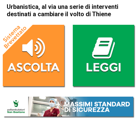
Urbanistica, al via una serie di interventi
destinati a cambiare il volto di Thiene
Home
Thiene
Eco dei Comuni
In Evidenza
Notizie dai Comuni
Publiredazionale
Thiene
Urbanistica, al via una serie di
interventi destinati a
cambiare il volto di Thiene
Da
Redazione
31 Agosto 2019
(aggiornato il
1 Settembre 2019 8:31
)