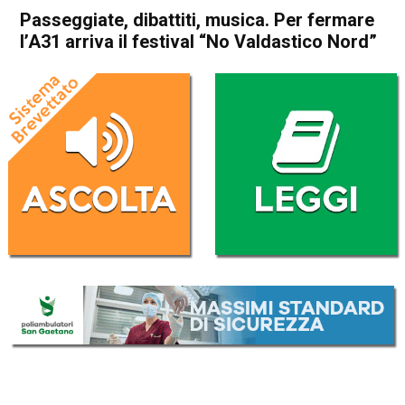
Passeggiate, dibattiti, musica. Per fermare
l’A31 arriva il festival “No Valdastico Nord”
Home
Thiene
Valdastico
Attualità
In Evidenza
Thiene
Valdastico
Passeggiate, dibattiti,
musica. Per fermare l’A31
arriva il festival “No
Valdastico Nord”
Da
Daniele Dal Dosso
17 Agosto 2017