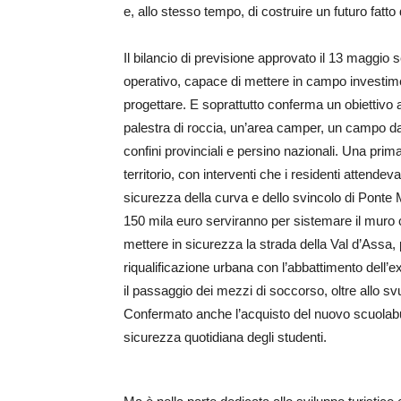
e, allo stesso tempo, di costruire un futuro fatto
Il bilancio di previsione approvato il 13 magg
operativo, capace di mettere in campo investimen
progettare. E soprattutto conferma un obiettivo 
palestra di roccia, un’area camper, un campo da p
confini provinciali e persino nazionali. Una prim
territorio, con interventi che i residenti attende
sicurezza della curva e dello svincolo di Ponte Mas
150 mila euro serviranno per sistemare il muro 
mettere in sicurezza la strada della Val d’Assa, 
riqualificazione urbana con l’abbattimento dell’e
il passaggio dei mezzi di soccorso, oltre allo sv
Confermato anche l’acquisto del nuovo scuolabu
sicurezza quotidiana degli studenti.