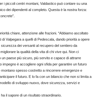
per i piccoli centri montani, Valdastico può contare su una
ico dei dipendenti al completo. Questa è la nostra forza:
 concrete”.
riorità chiare, attenzione alle frazioni. “Abbiamo ascoltato
ti di Valpegara a quelli di Pedescala, dando priorità a opere
 sicurezza dei versanti al recupero del sentiero da
gliorare la qualità della vita di chi vive qui. Non ci
o un paese più sicuro, più servito e capace di attrarre
stro impegno è accogliere ogni sfida per garantire un futuro
torio montano spesso costretto a rincorrere emergenze e
nticipare il futuro. E lo fa con un bilancio che non si limita a
dello di sviluppo nuovo, dove sicurezza, servizi e
 il sapore di un risultato straordinario.