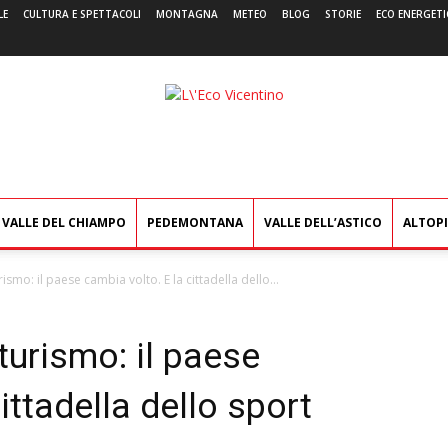
LE
CULTURA E SPETTACOLI
MONTAGNA
METEO
BLOG
STORIE
ECO ENERGETI
L'Eco
Vicentino
VALLE DEL CHIAMPO
PEDEMONTANA
VALLE DELL’ASTICO
ALTOP
rismo: il paese cambia volto. E la cittadella dello...
 turismo: il paese
ittadella dello sport