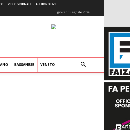
CO
VIDEOGIORNALE
AUDIONOTIZIE
giovedì 6 agosto 2026
IANO
BASSANESE
VENETO