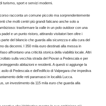
 di turismo, sport e servizi moderni.
io scorso racconta un comune piccolo ma sorprendentemente
ti che molti centri più grandi faticano anche solo a
ambizioso: trasformare la valle in un polo outdoor con una
adel e un punto ristoro, attirando visitatori ben oltre i
a parte del bilancio che guarda alla sicurezza e alla cura del
vano da decenni. I 350 mila euro destinati alla messa in
o affrontano una criticità storica della viabilità locale. Altri
crollato sulla vecchia strada del Piovan a Pedescala e per
proteggendo abitazioni e residenti. A questi si aggiunge la
x asilo di Pedescala e dell’edificio di Valpegara che impediva
uotamento delle reti paramassi in località Lucca.
s, un investimento da 115 mila euro che guarda alla