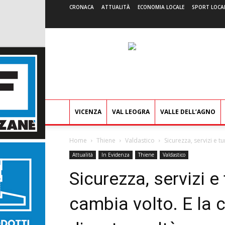
CRONACA
ATTUALITÀ
ECONOMIA LOCALE
SPORT LOCA
VICENZA
VAL LEOGRA
VALLE DELL’AGNO
Home
Thiene
Valdastico
Sicurezza, servizi e tu
Attualità
In Evidenza
Thiene
Valdastico
Sicurezza, servizi e
cambia volto. E la c