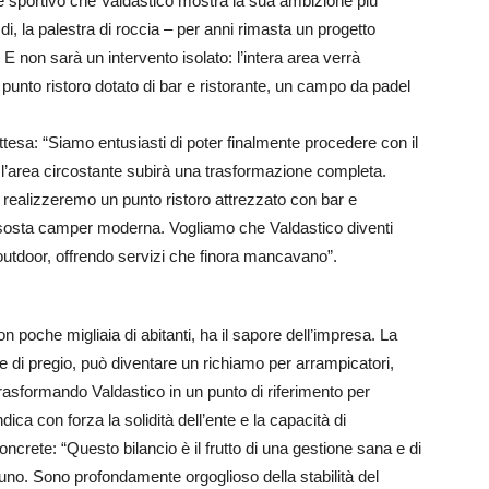
o e sportivo che Valdastico mostra la sua ambizione più
di, la palestra di roccia – per anni rimasta un progetto
E non sarà un intervento isolato: l’intera area verrà
punto ristoro dotato di bar e ristorante, un campo da padel
ttesa: “Siamo entusiasti di poter finalmente procedere con il
: l’area circostante subirà una trasformazione completa.
le, realizzeremo un punto ristoro attrezzato con bar e
 sosta camper moderna. Vogliamo che Valdastico diventi
 outdoor, offrendo servizi che finora mancavano”.
poche migliaia di abitanti, ha il sapore dell’impresa. La
ale di pregio, può diventare un richiamo per arrampicatori,
 trasformando Valdastico in un punto di riferimento per
dica con forza la solidità dell’ente e la capacità di
concrete: “Questo bilancio è il frutto di una gestione sana e di
suno. Sono profondamente orgoglioso della stabilità del