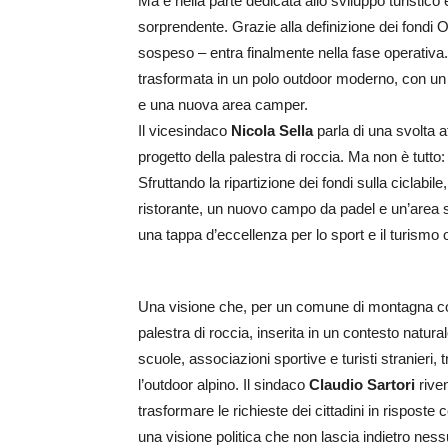
Ma è nella parte dedicata allo sviluppo turistic
sorprendente. Grazie alla definizione dei fondi O
sospeso – entra finalmente nella fase operativa. 
trasformata in un polo outdoor moderno, con un 
e una nuova area camper.
Il vicesindaco
Nicola Sella
parla di una svolta a
progetto della palestra di roccia. Ma non è tutto
Sfruttando la ripartizione dei fondi sulla ciclabi
ristorante, un nuovo campo da padel e un’area
una tappa d’eccellenza per lo sport e il turismo
Una visione che, per un comune di montagna con 
palestra di roccia, inserita in un contesto natur
scuole, associazioni sportive e turisti stranieri,
l’outdoor alpino. Il sindaco
Claudio Sartori
riven
trasformare le richieste dei cittadini in risposte 
una visione politica che non lascia indietro nes