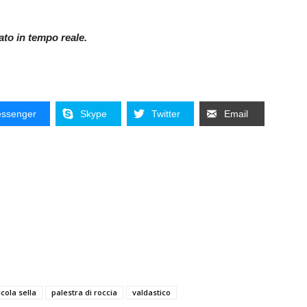
nato in tempo reale.
ssenger
Skype
Twitter
Email
icola sella
palestra di roccia
valdastico