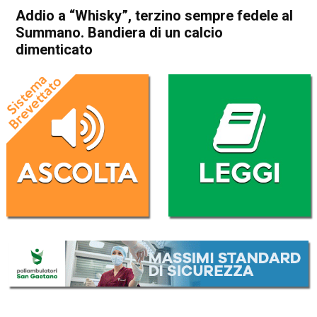
Addio a “Whisky”, terzino sempre fedele al
Summano. Bandiera di un calcio
dimenticato
Home
Thiene
Velo d'Astico
Cronaca
In Evidenza
Thiene
Velo d'Astico
Addio a “Whisky”, terzino
sempre fedele al Summano.
Bandiera di un calcio
dimenticato
Da
Omar Dal Maso
1 Febbraio 2021
(aggiornato il
1 Febbraio 2021 19:16
)