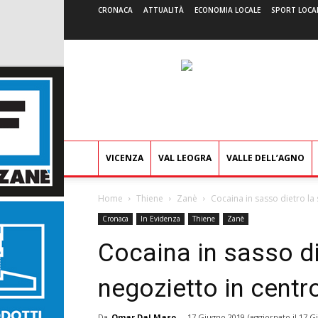
CRONACA
ATTUALITÀ
ECONOMIA LOCALE
SPORT LOCA
VICENZA
VAL LEOGRA
VALLE DELL’AGNO
Home
Thiene
Zanè
Cocaina in sasso dietro la 
Cronaca
In Evidenza
Thiene
Zanè
Cocaina in sasso di
negozietto in centr
Da
Omar Dal Maso
-
17 Giugno 2019
(aggiornato il
17 G