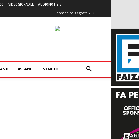
CO
VIDEOGIORNALE
AUDIONOTIZIE
domenica 9 agosto 2026
IANO
BASSANESE
VENETO