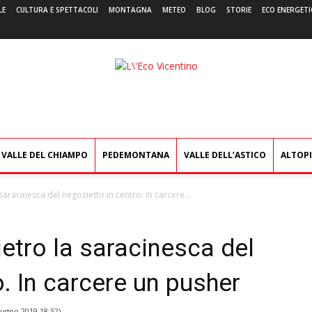
LE
CULTURA E SPETTACOLI
MONTAGNA
METEO
BLOG
STORIE
ECO ENERGETI
L'Eco
Vicentino
VALLE DEL CHIAMPO
PEDEMONTANA
VALLE DELL’ASTICO
ALTOP
saracinesca del negozietto in centro. In carcere...
etro la saracinesca del
o. In carcere un pusher
iugno 2019 18:52
)