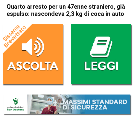
Quarto arresto per un 47enne straniero, già
espulso: nascondeva 2,3 kg di coca in auto
Home
Arzignano
Lonigo
Cronaca
In Evidenza
Arzignano
Lonigo
Noventa Vicentina
Quarto arresto per un 47enne
straniero, già espulso:
nascondeva 2,3 kg di coca in
auto
Da
Omar Dal Maso
7 Marzo 2025
(aggiornato il
7 Marzo 2025 19:22
)