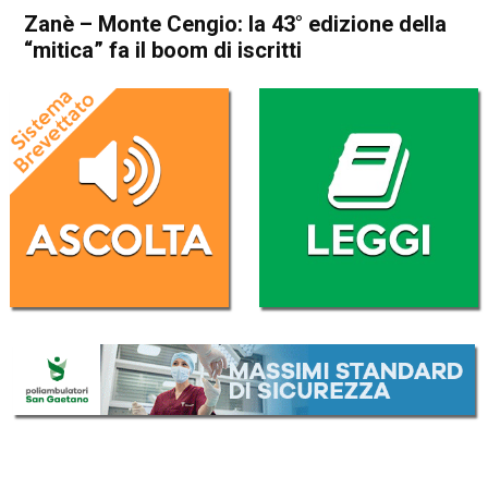
Zanè – Monte Cengio: la 43° edizione della
“mitica” fa il boom di iscritti
Home
Thiene
Zanè
Attualità
Thiene
Cogollo del Cengio
In Evidenza
Zanè
Zanè – Monte Cengio: la 43°
edizione della “mitica” fa il
boom di iscritti
Da
Marco Zorzi
30 Luglio 2025
(aggiornato il
30 Luglio 2025 19:17
)
ASCOLTA L'AUDIO