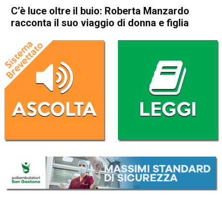
C’è luce oltre il buio: Roberta Manzardo
racconta il suo viaggio di donna e figlia
Home
Thiene
Zugliano
Attualità
In Evidenza
Thiene
Zugliano
C’è luce oltre il buio: Roberta
Manzardo racconta il suo
viaggio di donna e figlia
Da
Marco Zorzi
6 Febbraio 2026
(aggiornato il
6 Febbraio 2026 14:22
)
ASCOLTA L'AUDIO