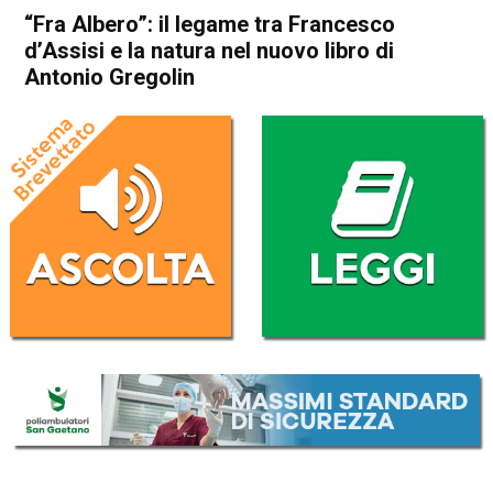
“Fra Albero”: il legame tra Francesco
d’Assisi e la natura nel nuovo libro di
Antonio Gregolin
Home
Storie
In Evidenza
Noventa Vicentina
Montegaldella
Storie
“Fra Albero”: il legame tra
Francesco d’Assisi e la natura
nel nuovo libro di Antonio
Gregolin
Da
Gabriele Silvestri
10 Maggio 2026
(aggiornato il
10 Maggio 2026 18:32
)