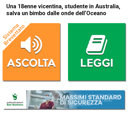
Una 18enne vicentina, studente in Australia,
salva un bimbo dalle onde dell’Oceano
Home
Thiene
Zugliano
Cronaca
In Evidenza
Thiene
Zugliano
Una 18enne vicentina,
studente in Australia, salva
un bimbo dalle onde
dell’Oceano
Da
Omar Dal Maso
9 Febbraio 2019
(aggiornato il
9 Febbraio 2019 14:05
)