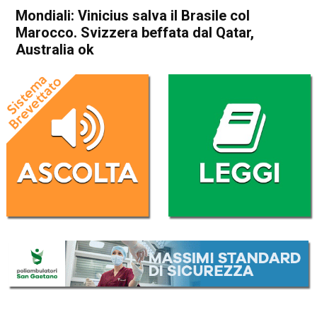
Mondiali: Vinicius salva il Brasile col
Marocco. Svizzera beffata dal Qatar,
Australia ok
Home
Sport
Sport
Mondiali: Vinicius salva il
Brasile col Marocco. Svizzera
beffata dal Qatar, Australia
ok
Da
Redazione Nazionale
14 Giugno 2026
(aggiornato il
14 Giugno 2026 21:25
)