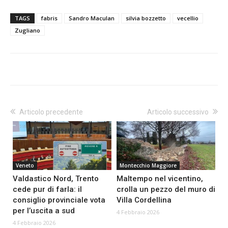
TAGS
fabris
Sandro Maculan
silvia bozzetto
vecellio
Zugliano
Articolo precedente
Articolo successivo
Veneto
Montecchio Maggiore
Valdastico Nord, Trento
Maltempo nel vicentino,
cede pur di farla: il
crolla un pezzo del muro di
consiglio provinciale vota
Villa Cordellina
per l’uscita a sud
4 Febbraio 2026
4 Febbraio 2026