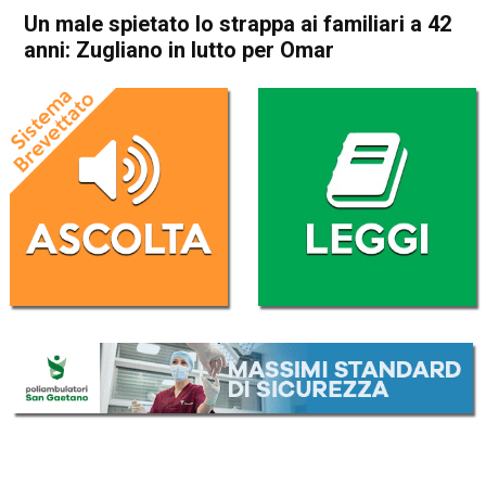
Un male spietato lo strappa ai familiari a 42
anni: Zugliano in lutto per Omar
Home
Thiene
Zugliano
In Evidenza
Thiene
Montecchio Precalcino
Zugliano
Un male spietato lo strappa
ai familiari a 42 anni:
Zugliano in lutto per Omar
Da
Omar Dal Maso
31 Marzo 2018
(aggiornato il
31 Marzo 2018 12:43
)
ASCOLTA L'AUDIO