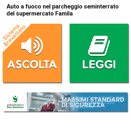
Auto a fuoco nel parcheggio seminterrato
del supermercato Famila
Home
Valdagno
Cronaca
In Evidenza
Valdagno
Auto a fuoco nel parcheggio
seminterrato del
supermercato Famila
Da
Redazione
14 Settembre 2018
(aggiornato il
14 Settembre 2018 19:55
)
ASCOLTA L'AUDIO