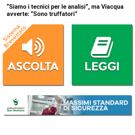
“Siamo i tecnici per le analisi”, ma Viacqua
avverte: “Sono truffatori”
Home
Valdagno
Brogliano
Valdagno
Brogliano
Cronaca
In Evidenza
“Siamo i tecnici per le analisi”,
ma Viacqua avverte: “Sono
truffatori”
Da
Redazione
12 Febbraio 2019
(aggiornato il
12 Febbraio 2019 12:13
)
ASCOLTA L'AUDIO