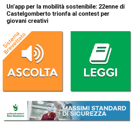
Un’app per la mobilità sostenibile: 22enne di
Castelgomberto trionfa al contest per
giovani creativi
Home
Valdagno
Castelgomberto
Attualità
Valdagno
Castelgomberto
In Evidenza
Un’app per la mobilità
sostenibile: 22enne di
Castelgomberto trionfa al
contest per giovani creativi
Da
Redazione
24 Aprile 2020
(aggiornato il
24 Aprile 2020 19:23
)