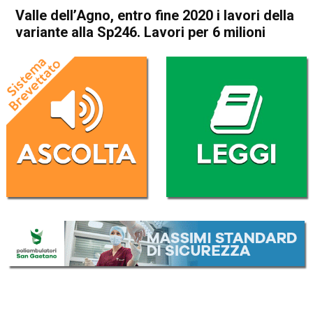
Valle dell’Agno, entro fine 2020 i lavori della
variante alla Sp246. Lavori per 6 milioni
Home
Valdagno
Cornedo Vicentino
Attualità
Valdagno
Cornedo Vicentino
In Evidenza
Valle dell’Agno, entro fine
2020 i lavori della variante
alla Sp246. Lavori per 6
milioni
Da
Chiara Guiotto
16 Dicembre 2019
(aggiornato il
16 Dicembre 2019 15:39
)