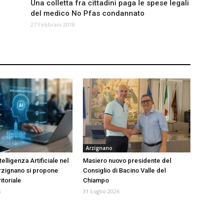
Una colletta fra cittadini paga le spese legali
del medico No Pfas condannato
27 Febbraio 2018
Arzignano
telligenza Artificiale nel
Masiero nuovo presidente del
rzignano si propone
Consiglio di Bacino Valle del
itoriale
Chiampo
6
31 Luglio 2026