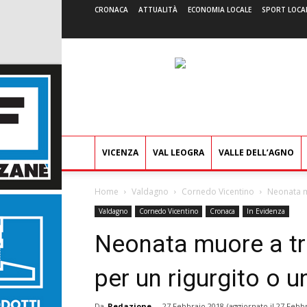
CRONACA
ATTUALITÀ
ECONOMIA LOCALE
SPORT LOCA
VICENZA
VAL LEOGRA
VALLE DELL’AGNO
Home
Valdagno
Cornedo Vicentino
Neonata mu
Valdagno
Cornedo Vicentino
Cronaca
In Evidenza
Neonata muore a tr
per un rigurgito o 
Da
Redazione
-
27 Febbraio 2018
(aggiornato il
27 Febbr