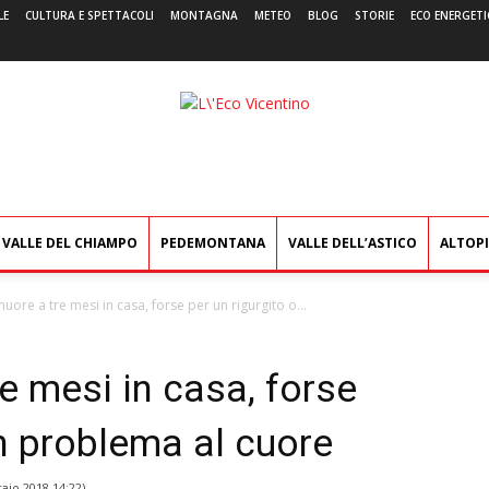
LE
CULTURA E SPETTACOLI
MONTAGNA
METEO
BLOG
STORIE
ECO ENERGETI
L'Eco
Vicentino
VALLE DEL CHIAMPO
PEDEMONTANA
VALLE DELL’ASTICO
ALTOP
ore a tre mesi in casa, forse per un rigurgito o...
e mesi in casa, forse
un problema al cuore
aio 2018 14:22
)