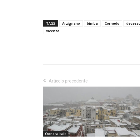
TAGS
Arzignano
bimba
Cornedo
decess
Vicenza
Articolo precedente
Cronaca Italia