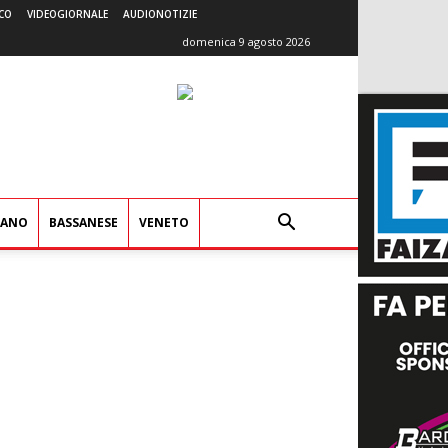
CO
VIDEOGIORNALE
AUDIONOTIZIE
domenica 9 agosto 2026
IANO
BASSANESE
VENETO