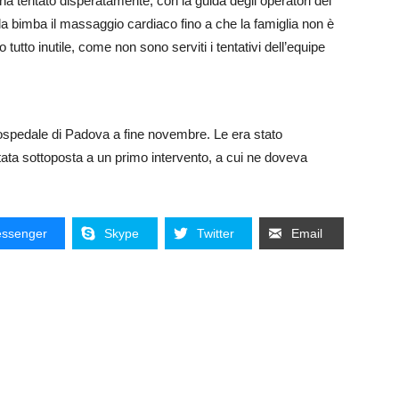
ha tentato disperatamente, con la guida degli operatori del
la bimba il massaggio cardiaco fino a che la famiglia non è
tutto inutile, come non sono serviti i tentativi dell’equipe
ll’ospedale di Padova a fine novembre. Le era stato
tata sottoposta a un primo intervento, a cui ne doveva
ssenger
Skype
Twitter
Email