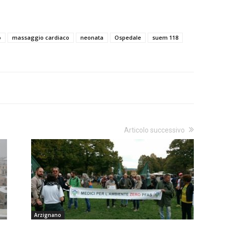
o
massaggio cardiaco
neonata
Ospedale
suem 118
Articolo successivo
Arzignano