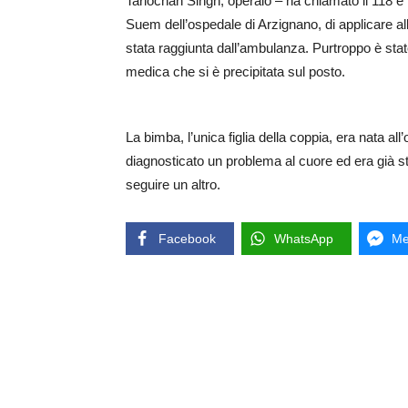
Tarlochan Singh, operaio – ha chiamato il 118 e 
Suem dell’ospedale di Arzignano, di applicare al
stata raggiunta dall’ambulanza. Purtroppo è stato 
medica che si è precipitata sul posto.
La bimba, l’unica figlia della coppia, era nata a
diagnosticato un problema al cuore ed era già s
seguire un altro.
Facebook
WhatsApp
Me